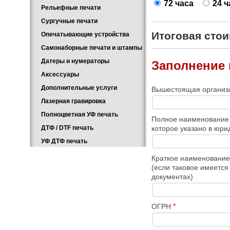
72 часа
24 ч
Рельефные печати
Сургучные печати
Итоговая сто
Опечатывающие устройства
Самонаборные печати и штампы
Датеры и нумераторы
Заполнение
Аксессуары
Дополнительные услуги
Вышестоящая органи
Лазерная гравировка
Полноцветная УФ печать
Полное наименование 
ДТФ / DTF печать
которое указано в юр
УФ ДТФ печать
Краткое наименование
(если таковое имеется
документах)
*
ОГРН