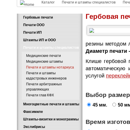
Каталог
Печати и штампы специалистов
Печ
Гербовая пе
Гербовые печати
Печати ООО
Печати ИП
Штампы ИП и ООО
резины методом 
Печати и штампы специалистов
Диаметр печати -
Медицинские печати
Клише гербовой 
Медицинские штампы
Печати и штампы нотариуса
автоматическую 
Печати и штампы
услугой
переклей
кадастровых инженеров
Печати арбитражных
управляющих
Выбор размер
Печати глав КФХ
Многоцветные печати и штампы
45 мм.
50 мм
Факсимиле
Штампы-визитки и монограммы
Время изгото
Экслибрисы