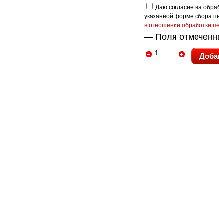
Даю согласие на обраб
указанной форме сбора п
в отношении обработки п
— Поля отмечен
Доба
Главная
Каталог
О компании
Новости
1991 - 2026 – Компания «ПолиграфычЪ» - 
штампов
ул. Защитников Отечества (бывшая К. Либкн
77-88;
zakaz@pg43.ru