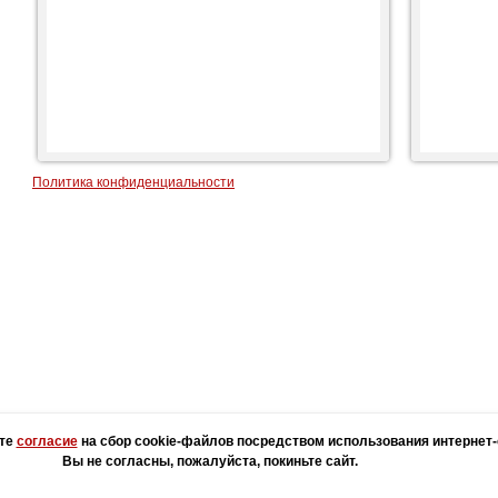
Политика конфиденциальности
О компании
Новости
Задать вопрос
Оплата и доставка
И
ёте
согласие
на сбор cookie-файлов посредством использования интернет-
» - изготовление печатей и штампов
Ра
Вы не согласны, пожалуйста, покиньте сайт.
ибкнехта), д.67 +7 (8332) 64-77-88;
zakaz@pg43.ru
По
ссылка на первоисточник обязательна. Все права защищены.
Ре