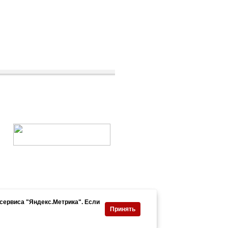
нформация
Контакты
сервиса "Яндекс.Метрика". Если
зработка сайта: EFFECT
Принять
литика конфиденциальности
квизиты