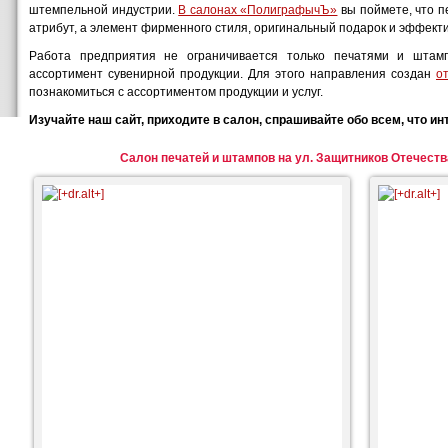
штемпельной индустрии.
В салонах «ПолиграфычЪ»
вы поймете, что п
атрибут, а элемент фирменного стиля, оригинальный подарок и эффек
Работа предприятия не ограничивается только печатями и шта
ассортимент сувенирной продукции. Для этого направления создан
о
познакомиться с ассортиментом продукции и услуг.
Изучайте наш сайт, приходите в салон, спрашивайте обо всем, что ин
С
алон печатей и штампов на ул. Защитников Отечества