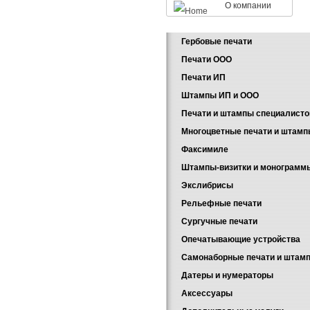
О компании
Гербовые печати
Печати ООО
Печати ИП
Штампы ИП и ООО
Печати и штампы специалисто
Многоцветные печати и штам
Факсимиле
Штампы-визитки и монограмм
Экслибрисы
Рельефные печати
Сургучные печати
Опечатывающие устройства
Самонаборные печати и штам
Датеры и нумераторы
Аксессуары