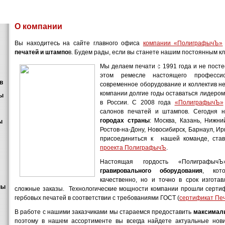
О компании
Вы находитесь на сайте главного офиса
компании «ПолиграфычЪ»
печатей и штампо
в. Будем рады, если вы станете нашим постоянным к
Мы делаем печати с 1991 года и не постес
этом ремесле настоящего профессио
в
современное оборудование и коллектив 
компании долгие годы оставаться лидером 
пы
в России. С 2008 года
«ПолиграфычЪ»
салонов печатей и штампов. Сегодня
городах страны
: Москва, Казань, Нижни
ы
Ростов-на-Дону, Новосибирск, Барнаул, Ир
присоединиться к нашей команде, ста
проекта ПолиграфычЪ
.
Настоящая гордость «Полиграф
гравировального оборудования
, кот
качественно, но и точно в срок изгота
пы
сложные заказы. Технологические мощности компании прошли сертиф
гербовых печатей в соответствии с требованиями ГОСТ (
сертификат Пе
В работе с нашими заказчиками мы стараемся предоставить
максималь
поэтому в нашем ассортименте вы всегда найдете актуальные нов