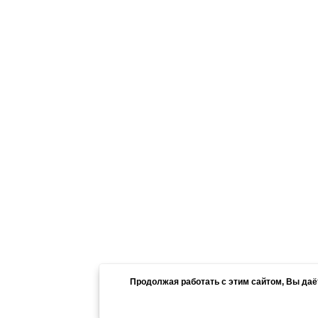
Главная
Каталог
Продолжая работать с этим сайтом, Вы да
1991 - 2026 – Компания «ПолиграфычЪ
ул. Защитников Отечества (бывшая К. Л
При использовании материалов сайта 