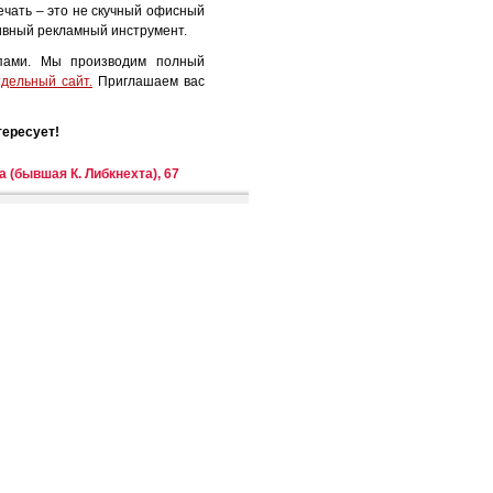
ечать – это не скучный офисный
тивный рекламный инструмент.
мпами. Мы производим полный
тдельный сайт.
Приглашаем вас
тересует!
 (бывшая К. Либкнехта), 67