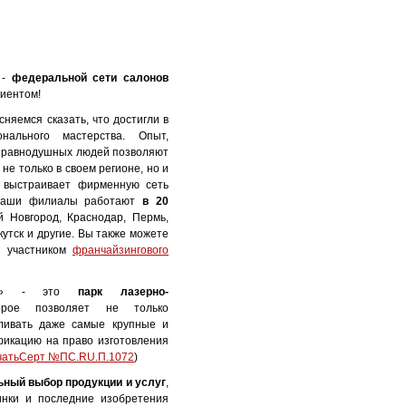
-
федеральной сети салонов
лиентом!
няемся сказать, что достигли в
нального мастерства. Опыт,
неравнодушных людей позволяют
не только в своем регионе, но и
выстраивает фирменную сеть
 наши филиалы работают
в 20
й Новгород, Краснодар, Пермь,
кутск и другие. Вы также можете
в участником
франчайзингового
ычЪ» - это
парк лазерно-
орое позволяет не только
вливать даже самые крупные и
икацию на право изготовления
чатьСерт №ПС.RU.П.1072
)
ный выбор продукции и услуг
,
инки и последние изобретения