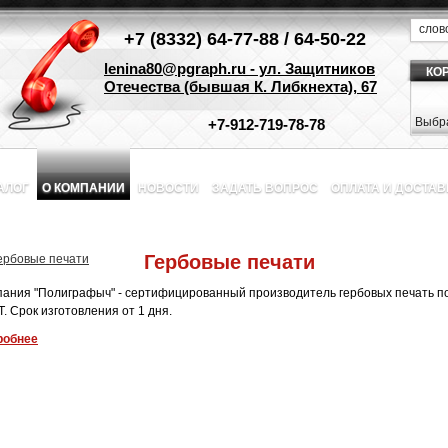
+7 (8332) 64-77-88 / 64-50-22
lenina80@pgraph.ru - ул. Защитников
КО
Отечества (бывшая К. Либкнехта), 67
Выбра
+7-912-719-78-78
АЛОГ
О КОМПАНИИ
НОВОСТИ
ЗАДАТЬ ВОПРОС
ОПЛАТА И ДОСТАВ
Гербовые печати
ания "Полиграфыч" - сертифицированный производитель гербовых печать п
. Срок изготовления от 1 дня.
робнее
1
2
3