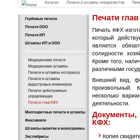
Каталог
Печати и штампы специалистов
Печ
Печати глав
Гербовые печати
Печати ООО
Печать КФХ изго
Печати ИП
который действу
Штампы ИП и ООО
является обяза
Печати и штампы специалистов
солидности хозя
Медицинские печати
Кроме того, нали
Медицинские штампы
различными госуд
Печати и штампы нотариуса
Печати и штампы
Внешний вид, ф
кадастровых инженеров
произвольный. 
Печати арбитражных
несколько вариа
управляющих
Печати глав КФХ
деятельности.
Многоцветные печати и штампы
Документы, 
Факсимиле
КФХ:
Штампы-визитки и монограммы
Копия свидете
Экслибрисы