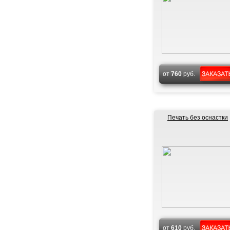
от
760
руб.
Печать без оснастки
от
610
руб.