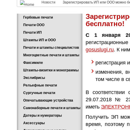
Новости
Зарегистрировать ИП или ООО можно б
Зарегистри
Гербовые печати
бесплатно!
Печати ООО
Печати ИП
С 1 января 20
Штампы ИП и ООО
регистрационны
Печати и штампы специалистов
gosuslugi.ru
. К ни
Многоцветные печати и штампы
регистрация 
Факсимиле
Штампы-визитки и монограммы
изменения, в
Экслибрисы
том числе в с
Рельефные печати
В соответствии
Сургучные печати
29.07.2018 № 2
Опечатывающие устройства
иметь
ЭЛЕКТРОН
Самонаборные печати и штампы
Датеры и нумераторы
Получить ЭП мож
Аксессуары
время, поэтому 