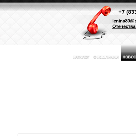
+7 (83
lenina80@p
Отечества 
КАТАЛОГ
О КОМПАНИИ
НОВОС