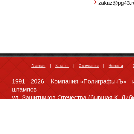
zakaz@pg43.r
Главная
Каталог
О компании
Новости
1991 - 2026 – Компания «ПолиграфычЪ» - 
штампов
ул. Защитников Отечества (бывшая К. Либкн
77-88;
zakaz@pg43.ru
При использовании материалов сайта ссыл
обязательна. Все права защищены.