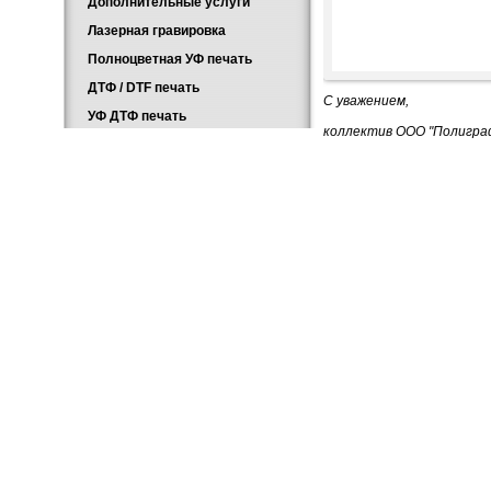
Дополнительные услуги
Лазерная гравировка
Полноцветная УФ печать
ДТФ / DTF печать
С уважением,
УФ ДТФ печать
коллектив ООО "Полигр
Главная
Каталог
О компании
Новости
1991 - 2026 – Компания «ПолиграфычЪ» - 