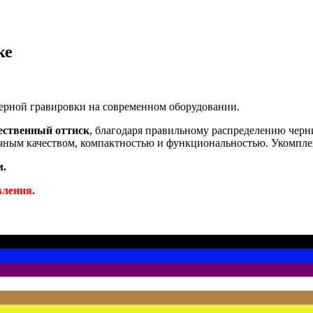
ке
ерной гравировки на современном оборудовании.
ественный оттиск
, благодаря правильному распределению черни
речным качеством, компактностью и функциональностью. Укомпл
м.
вления.