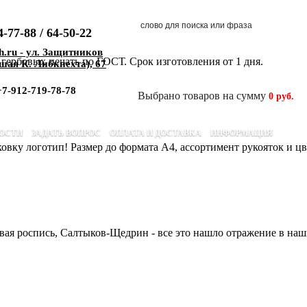
4-77-88 / 64-50-22
h.ru - ул. Защитников
КОРЗИНА
ербовых печать по ГОСТ. Срок изготовления от 1 дня.
шая К. Либкнехта), 67
+7-912-719-78-78
Выбрано товаров на сумму
0 руб.
ОСТИ
ЗАДАТЬ ВОПРОС
ОПЛАТА И ДОСТАВКА
ИНФОРМАЦИЯ
вку логотип! Размер до формата А4, ассортимент рукояток и цв
вая роспись, Салтыков-Щедрин - все это нашло отражение в наш