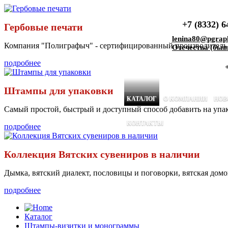
+7 (8332) 6
Гербовые печати
lenina80@pgrap
Компания "Полиграфыч" - сертифицированный производитель г
Отечества (быв
подробнее
Штампы для упаковки
КАТАЛОГ
О КОМПАНИИ
НОВ
Самый простой, быстрый и доступный способ добавить на упако
КОНТАКТЫ
подробнее
Коллекция Вятских сувениров в наличии
Дымка, вятский диалект, пословицы и поговорки, вятская домо
подробнее
Каталог
Штампы-визитки и монограммы