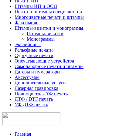
Печати ИП
Штампы ИП и ООО
Печати и штампы специалистов
Многоцветные печати и штампы
Факсимиле
Штампы-визитки и монограммы
Штампы-визитки
Монограммы
Экслибрисы
Рельефные печати
Сургучные печати
Опечатывающие устройства
Самонаборные печати и штампы
Датеры и нумераторы
Аксессуары
Дополнительные услуги
Лазерная гравировка
Полноцветная УФ печать
ДТФ / DTF печать
УФ ДТФ печать
Главная