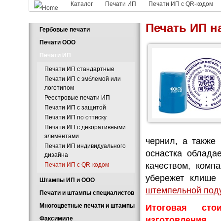
Каталог
Печати ИП
Печати ИП с QR-кодом
Печать ИП н
Гербовые печати
Печати ООО
Печати ИП
Печати ИП стандартные
Печати ИП с эмблемой или
логотипом
Реестровые печати ИП
Печати ИП с защитой
Печати ИП по оттиску
Печати ИП с декоративными
элементами
чернил, а также 
Печати ИП индивидуального
оснастка облада
дизайна
качеством, комп
Печати ИП с QR-кодом
убережет клише
Штампы ИП и ООО
штемпельной под
Печати и штампы специалистов
Многоцветные печати и штампы
Итоговая сто
Факсимиле
изготовления.