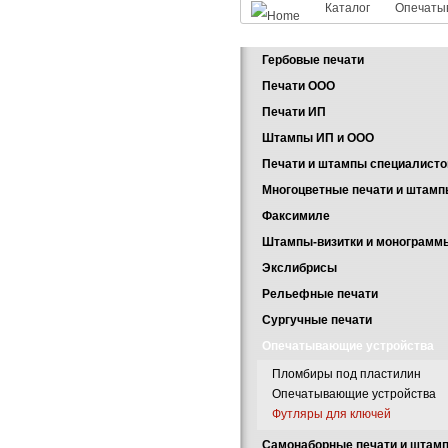
Каталог
Опечаты
Гербовые печати
Печати ООО
Печати ИП
Штампы ИП и ООО
Печати и штампы специалисто
Многоцветные печати и штам
Факсимиле
Штампы-визитки и монограмм
Экслибрисы
Рельефные печати
Сургучные печати
Опечатывающие устройства
Пломбиры под пластилин
Опечатывающие устройства
Футляры для ключей
Самонаборные печати и штам