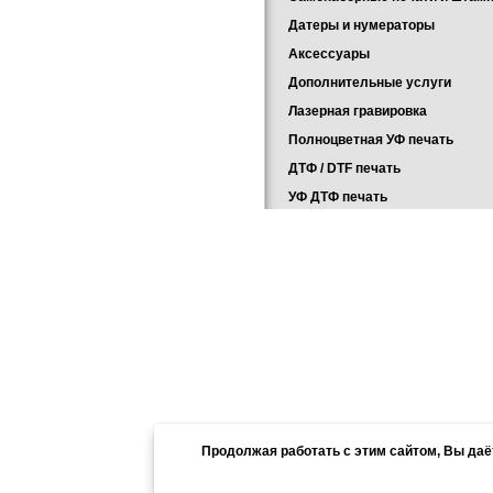
Датеры и нумераторы
Аксессуары
Дополнительные услуги
Лазерная гравировка
Полноцветная УФ печать
ДТФ / DTF печать
УФ ДТФ печать
Главная
Каталог
Продолжая работать с этим сайтом, Вы да
1991 - 2026 – Компания «ПолиграфычЪ
ул. Защитников Отечества (бывшая К. Л