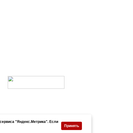
нформация
Контакты
сервиса "Яндекс.Метрика". Если
зработка сайта: EFFECT
Принять
литика конфиденциальности