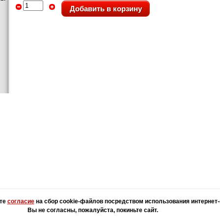
Добавить в корзину
О компании
Новости
Задать вопрос
Оплата и доставка
И
ёте
согласие
на сбор cookie-файлов посредством использования интернет-
» - изготовление печатей и штампов
Ра
Вы не согласны, пожалуйста, покиньте сайт.
ибкнехта), д.67 +7 (8332) 64-77-88;
zakaz@pg43.ru
По