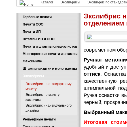
Каталог
Экслибрисы
Экслибрис по стандарт
Экслибрис на подарочной металл. оснастке с отделением под по
Экслибрис н
Гербовые печати
отделением 
Печати ООО
Печати ИП
Штампы ИП и ООО
Печати и штампы специалистов
современном обо
Многоцветные печати и штампы
Ручная металли
Факсимиле
удобный и доступ
Штампы-визитки и монограммы
оттиск
. Оснастк
Экслибрисы
качественную ре
Экслибрис по стандартному
штемпельной под
макету
Ручка оснастки в
Экслибрис по макету
заказчика
черный, прозрачн
Экслибрис индивидуального
дизайна
Выбранный макет
Рельефные печати
Итоговая стои
Сургучные печати