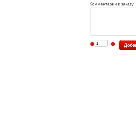
Комментарии к заказу
Доба
Главная
Каталог
О компании
Новости
1991 - 2026 – Компания «ПолиграфычЪ» - 
штампов