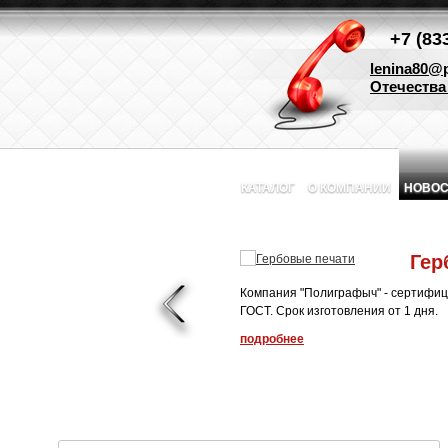
+7 (83
lenina80@p
Отечества 
КАТАЛОГ
О КОМПАНИИ
НОВОС
Гер
Компания "Полиграфыч" - сертифиц
ГОСТ. Срок изготовления от 1 дня.
подробнее
1