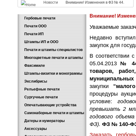
Новости
Внимание! Изменения в ФЗ № 44.
Внимание! Изменен
Гербовые печати
Печати ООО
Уважаемые заказч
Печати ИП
Недавно вступил
Штампы ИП и ООО
закупок для госу
Печати и штампы специалистов
В соответствии 
Многоцветные печати и штампы
05.04.2013
№ 44
Факсимиле
товаров, рабо
Штампы-визитки и монограммы
муниципальны
Экслибрисы
закупки
"малого
Рельефные печати
процедуры аукци
Сургучные печати
условие:
го
дов
Опечатывающие устройства
превышать 2 млн
Самонаборные печати и штампы
годового объема 
Датеры и нумераторы
ФЗ).
ФЗ № 140-ФЗ
Аксессуары
Заказать гербов